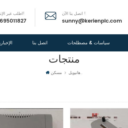
اتصل بنا الآن !
اطلب عبر الإنترنت الآن!
695011827
sunny@kerienplc.com
سياسات & مصطلحات
اتصل بنا
الإخباري
منتجات
PLC
هانيويل .
مسكن
عرض القائمة
عرض 