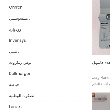
Omron
ميتسوبيشي .
وودوارد
Invensys
بنتلي .
بوش ريكروت
Kollmorgen .
وحدة Honeywell FE-USI-0002 يتم شحنها إلى
أنحاء العالم
خياطة
الصكوك الوطنية
Lenze .