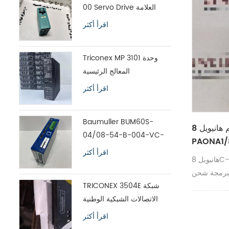
00 Servo Drive العلامة
التجارية الأصلية الجديدة
اقرأ أكثر
Triconex MP 3101 وحدة
المعالج الرئيسية
اقرأ أكثر
Baumuller BUM60S-
وحدة التحكم هانيويل 8C-
04/08-54-B-004-VC-
متع بضمان لمدة
A0-00-1113-00 محرك
اقرأ أكثر
سنة واحدة
هانيويل 8C-PAONA1 وحدة تحكم منطقية قابلة
سيرفو
TRICONEX 3504E شبكة
الاتصالات الشبكية الوطنية
الشحن السريع
اقرأ أكثر