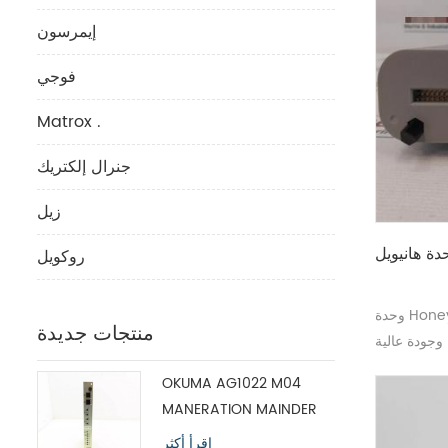
إيمرسون
فوجي
Matrox .
جنرال إلكتريك
زيل
روكويل
وحدة Honeywell FC-BKM-0001 بسعر جيد
منتجات جديدة
وجودة عالية
OKUMA AG1022 M04
MANERATION MAINDER
MODULE H1102P-2
اقرأ أكثر