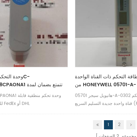
قة التحكم ذات القناة الواحدة
من HONEYWELL 05701-A-
PAONA1/8CPAONA1 تت
يع أنحاء البلاد
هانيويل سيجر 05701-A-0302 وحدة بطاقة تحكم
قناة واحدة جديدة التسليم السريع (FedEx/DHL)
للبرمجة شحن FedEx أو DHL
UPS
1
2
 مجموعه
2
الصفحات