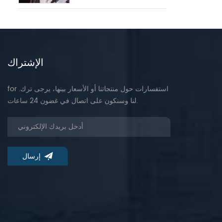
الإشتراك
for .استفسارات حول منتجاتنا أو الأسعار بينها، يرجى ترك
لنا وسنكون على اتصال في غضون 24 ساعات.