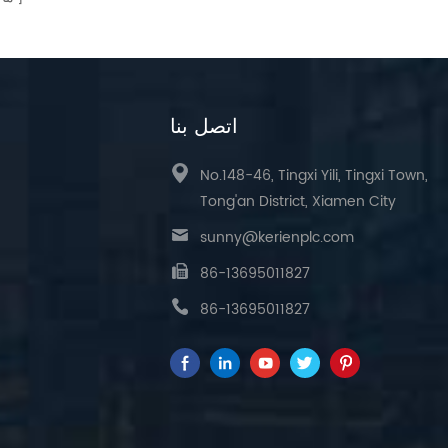
اتصل بنا
No.148-46, Tingxi Yili, Tingxi Town,
Tong'an District, Xiamen City
sunny@kerienplc.com
86-13695011827
86-13695011827