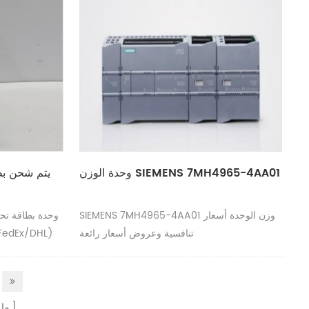
وحدة الوزن SIEMENS 7MH4965-4AA01
يتم شحن بطا
0302/05701A0302 إلى جم
SIEMENS 7MH4965-4AA01 وزن الوحدة أسعار
تنافسية وعروض أسعار رائعة
ما