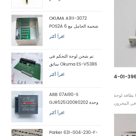
OKUMA A911-3072
POS2A 6 شحمة الحامل مع
اللوحة ES-V5390
اقرأ أكثر
تم شحن لوحة التحكم في
سائق Okuma ES-V5386
بين عشية وضحاها
اقرأ أكثر
ABB 07AI90-S
بطاقة لوحة Honeywell 396352-01-4 جديدة
GJR5251200R0202 وحدة
في المخزون
إدخال تحليل وحدة التحكم
اقرأ أكثر
المتقدمة
Parker 631-004-230-F-