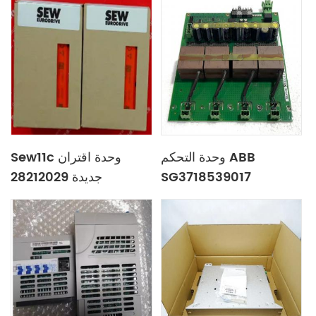
وحدة التحكم ABB
Sew11c وحدة اقتران
جديدة 28212029
SG3718539017
3BHE024747R0101