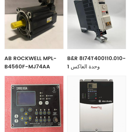
AB ROCKWELL MPL-
B&R 8I74T400110.010-
B4560F-MJ74AA
1 وحدة العاكس
DOWERITIA AC AC
Servo Motor
MPLB4560FMJ74AA