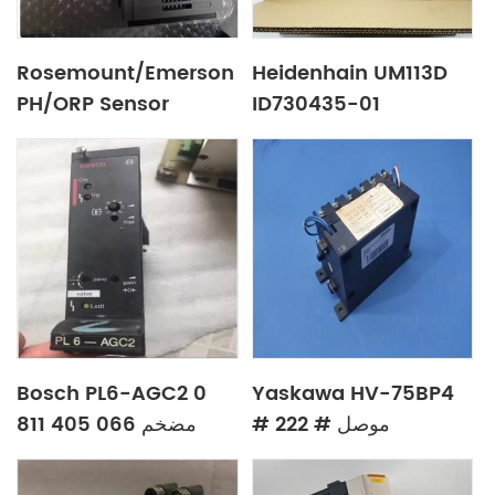
Rosemount/Emerson
Heidenhain UM113D
PH/ORP Sensor
ID730435-01
3400HTVP-10-21-30-
70
Bosch PL6-AGC2 0
Yaskawa HV-75BP4
# 222 # موصل
811 405 066 مضخم
مغناطيسي
مضخم