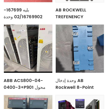
بليه 167699-
AB ROCKWELL
02/16769902 وحدة
TREFENENCY
تحكم عرض وحدة الطاقة
CONSTION
‌20G1ANC205JA0NNNNN
ABB ACS800-04-
وحدة إدخال AB
0400-3+P901 محول
Rockwell 8-Point
التردد
1756-if8