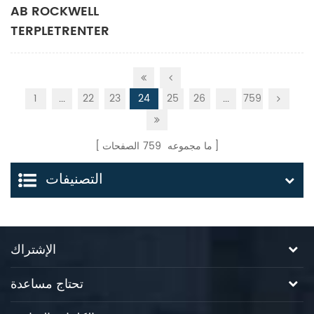
AB ROCKWELL
TERPLETRENTER
20F1ND156AN0NNNNN
1
...
22
23
24
25
26
...
759
الصفحات
759
ما مجموعه
التصنيفات
الإشتراك
تحتاج مساعدة