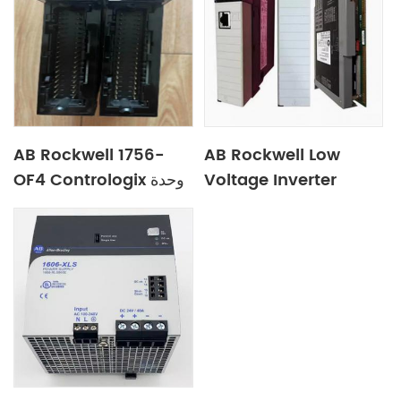
AB Rockwell 1756-
AB Rockwell Low
OF4 Contrologix وحدة
Voltage Inverter
الإخراج التناظرية الحالية/
20g1anc260ja0nnnnn
الجهد 4-منفذ