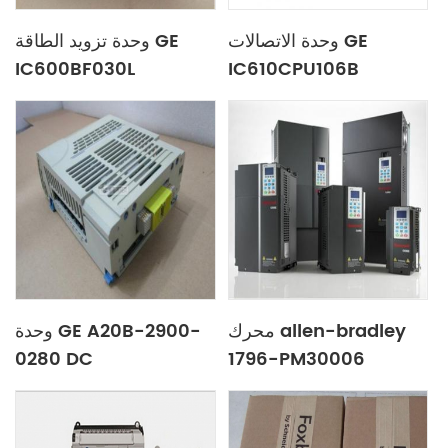
وحدة الاتصالات GE
وحدة تزويد الطاقة GE
IC600BF030L
IC610CPU106B
محرك allen-bradley
وحدة GE A20B-2900-
0280 DC
1796-PM30006
powerflex 40