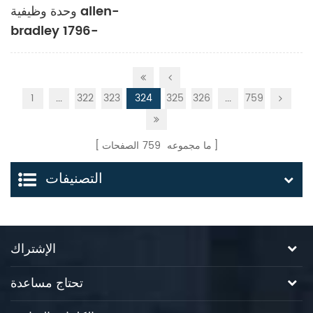
وحدة وظيفية allen-
bradley 1796-
PM30003
1
...
322
323
324
325
326
...
759
ما مجموعه
759
الصفحات
التصنيفات
الإشتراك
تحتاج مساعدة