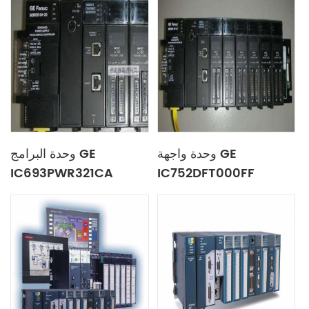
وحدة واجهة GE
وحدة البرامج GE
IC693PWR321CA
IC752DFT000FF