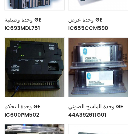
وحدة عرض GE
وحدة وظيفية GE
IC693MDL751
IC655CCM590
وحدة الماسح الضوئي GE
وحدة التحكم GE
IC600PM502
44A392611G01