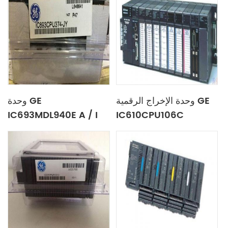
وحدة الإخراج الرقمية GE
وحدة GE
IC693MDL940E A / I
IC610CPU106C