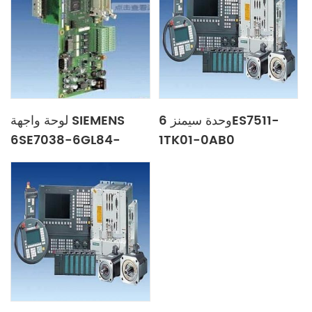
وحدة سيمنز 6ES7511-
لوحة واجهة SIEMENS
6SE7038-6GL84-
1TK01-0AB0
1BG0