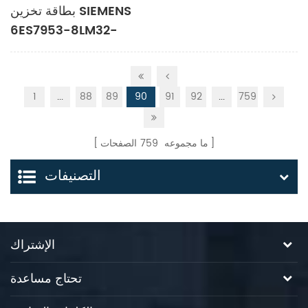
بطاقة تخزين SIEMENS
6ES7953-8LM32-
0AA0
1
...
88
89
90
91
92
...
759
ما مجموعه
759
الصفحات
التصنيفات
الإشتراك
تحتاج مساعدة