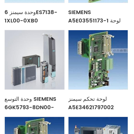
SIEMENS
وحدة سيمنز 6ES7138-
A5E03551173-1 لوحة
1XL00-0XB0
رئيسية
لوحة تحكم سيمنز
وحدة التوسع SIEMENS
6GK5793-8DN00-
A5E34621797002
0AA6