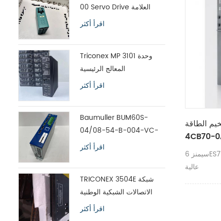
00 Servo Drive العلامة
التجارية الأصلية الجديدة
اقرأ أكثر
Triconex MP 3101 وحدة
المعالج الرئيسية
اقرأ أكثر
Baumuller BUM60S-
قة SIEMENS 6ES7193-
04/08-54-B-004-VC-
4CB70-0
A0-00-1113-00 محرك
اقرأ أكثر
سيمنز 6ES7193-4CB70-0AA0 سعر جيد جودة
سيرفو
عالية
TRICONEX 3504E شبكة
الاتصالات الشبكية الوطنية
الشحن السريع
اقرأ أكثر