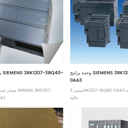
وحدة برامج SIEMENS 3RK1207-1BQ40-
وح
0AA3
سيمنز 3RK1207-1BQ40-0AA3 سعر جيد جودة
ضمان لمدة سنة وا
عالية
A3