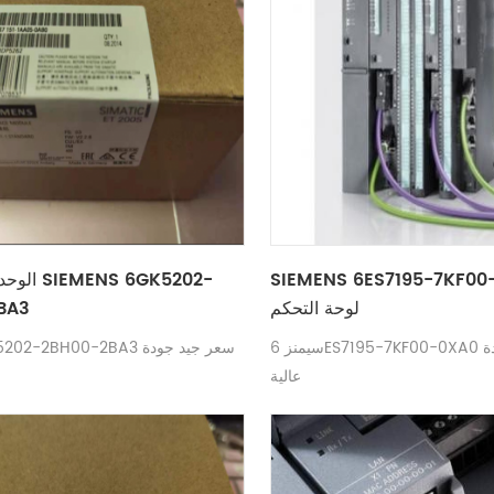
SIEMENS 6ES7195-7KF تقليد
الوحدة الأ
لوحة التحكم
BA3
سيمنز 6ES7195-7KF00-0XA0 سعر جيد جودة
عالية