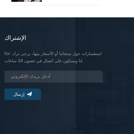
الإشتراك
for .استفسارات حول منتجاتنا أو الأسعار بينها، يرجى ترك
لنا وسنكون على اتصال في غضون 24 ساعات.