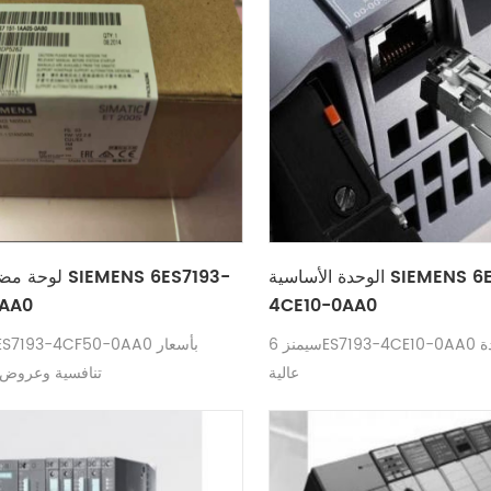
الوحدة الأساسية SIEMENS 6ES7193-
لوحة مضخم الطاق
AA0
4CE10-0AA0
سيمنز 6ES7193-4CE10-0AA0 سعر جيد جودة
ENS 6ES7193-4CF50-0AA0
عالية
تنافسية وعروض 