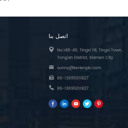
اتصل بنا
No.148-46, Tingxi Yili, Tingxi Town,
Tong'an District, Xiamen City
sunny@kerienplc.com
86-13695011827
86-13695011827