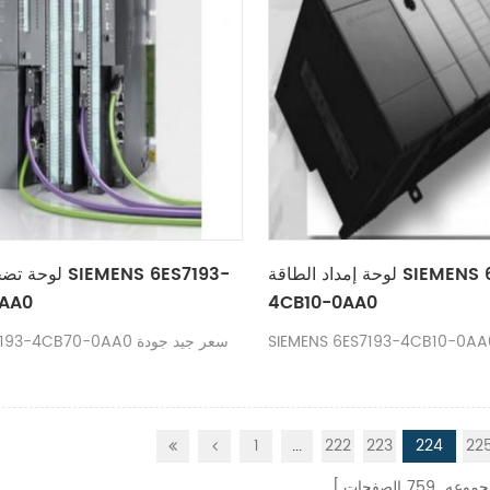
لوحة إمداد الطاقة SIEMENS 6ES7193-
لوحة تضخيم الطا
AA0
4CB10-0AA0
1
...
222
223
224
22
جموعه
759
الصفحات