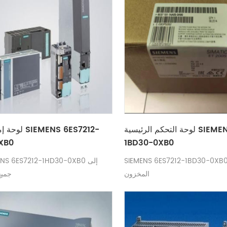
لوحة التحكم الرئيسية SIEMENS 6ES7212-
لوحة إمداد ال
XB0
1BD30-0XB0
SIEMENS 6ES7212-1BD30-0XB جديد في
المخزون
جميع 