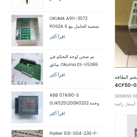
OKUMA A911-3072
POS2A 6 شحمة الحامل مع
اللوحة ES-V5390
اقرأ أكثر
تم شحن لوحة التحكم في
سائق Okuma ES-V5386
بين عشية وضحاها
اقرأ أكثر
ة SIEMENS 6ES7193-
4CF50-0
ABB 07AI90-S
SIEM بأسعار
GJR5251200R0202 وحدة
أسعار رائعة
إدخال تحليل وحدة التحكم
اقرأ أكثر
المتقدمة
Parker 631-004-230-F-