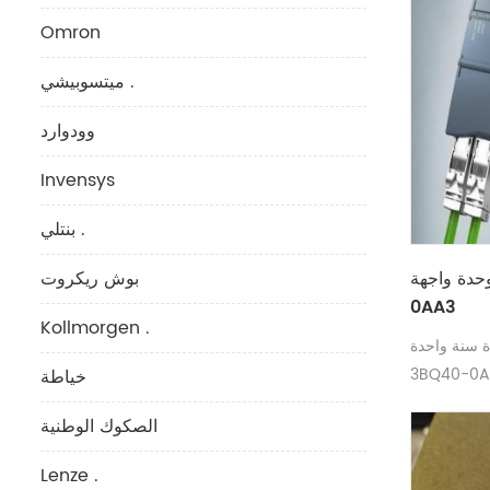
Omron
ميتسوبيشي .
وودوارد
Invensys
بنتلي .
دة واجهة SIEMENS 3RK1207-3BQ40-
بوش ريكروت
0AA3
Kollmorgen .
حدة SIEMENS 3RK1207-
3BQ40-0A
خياطة
الصكوك الوطنية
Lenze .