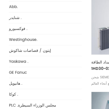
Abb.
شنايدر .
فوكسبورو .
Westinghouse.
إيتون / قصاصات شاكوش
Yaskawa .
طاقة SIEMENS 6ES7212-
1HD30-0
GE Fanuc
شحن SIEMENS 6ES7212-1HD30-0XB0 إلى
هانيويل .
أنحاء العالم
كوكا .
PLC .مجلس الوزراء السيطرة