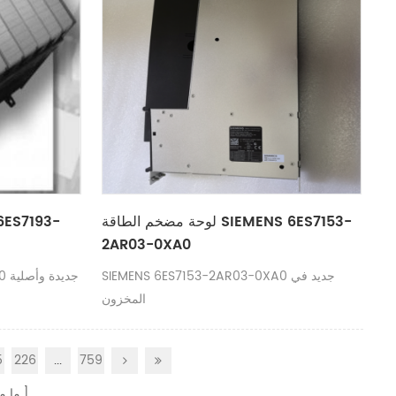
لوحة مضخم الطاقة SIEMENS 6ES7153-
2AR03-0XA0
SIEMENS 6ES7153-2AR03-0XA0 جديد في
SIEMENS 6ES7193-4CB10-0AA0 جديدة وأصلية
المخزون
5
226
...
759
ما م