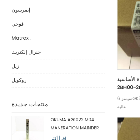
إيمرسون
فوجي
Matrox .
جنرال إلكتريك
زيل
ساسية SIEMENS 6GK5202-
روكويل
2BH00-2
سيمنز 6GK5202-2BH00-2BA3 سعر جيد جودة
منتجات جديدة
عالية
OKUMA AG1022 M04
MANERATION MAINDER
MODULE H1102P-2
اقرأ أكثر