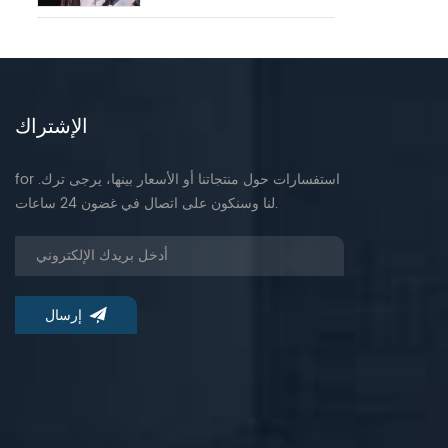
الإشتراك
for .استفسارات حول منتجاتنا أو الأسعار بينها، يرجى ترك
لنا وسنكون على اتصال في غضون 24 ساعات.