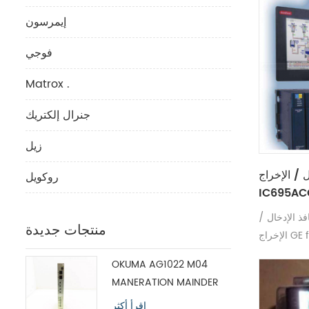
إيمرسون
فوجي
Matrox .
جنرال إلكتريك
زيل
خراج GE fanuc
روكويل
IC695AC
ذ الإدخال /
منتجات جديدة
GE fa
OKUMA AG1022 M04
MANERATION MAINDER
MODULE H1102P-2
اقرأ أكثر