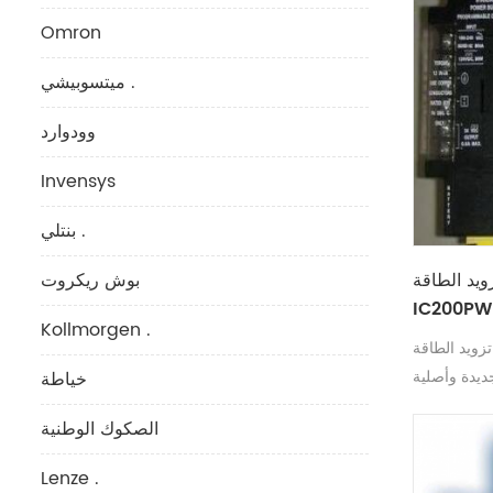
Omron
ميتسوبيشي .
وودوارد
Invensys
بنتلي .
الطاقة GE FANUC
بوش ريكروت
IC200PW
Kollmorgen .
لطاقة GE FANUC IC200PWB001
ديدة وأصلية
خياطة
الصكوك الوطنية
Lenze .