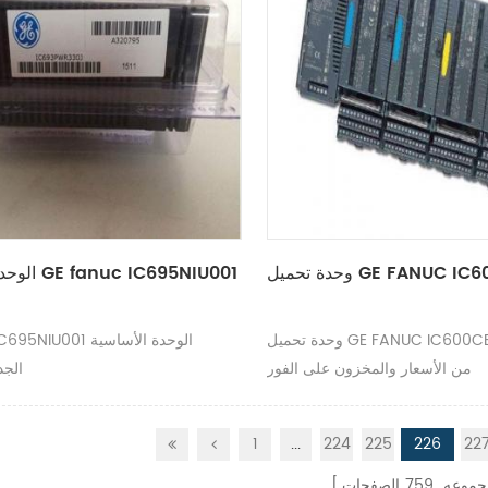
GE FANUC IC600CB516
الوحدة الأساسية GE fanuc IC695NIU001
وحدة تحميل GE FANUC IC600CB516L تحقق
GE fanuc IC695NIU001
من الأسعار والمخزون على الفور
الجد
1
...
224
225
226
22
جموعه
759
الصفحات