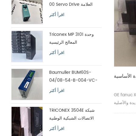
00 Servo Drive العلامة
التجارية الأصلية الجديدة
اقرأ أكثر
Triconex MP 3101 وحدة
المعالج الرئيسية
اقرأ أكثر
Baumuller BUM60S-
04/08-54-B-004-VC-
A0-00-1113-00 محرك
اقرأ أكثر
 الوحدة الأساسية
سيرفو
يدة والأصلية
TRICONEX 3504E شبكة
الاتصالات الشبكية الوطنية
الشحن السريع
اقرأ أكثر