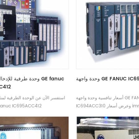
GE FANUC IC694ACC31
وحدة طرفية للإدخال / الإ
C412
أسعار تنافسية وحدة واجهة GE FANUC
استفسر الآن عن الوحدة الطرفية لمناف
ار immdiate
الإخراج nuc IC695ACC412