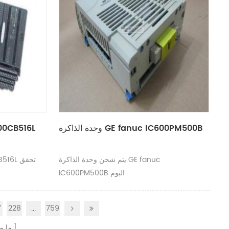
وحدة الذاكرة GE fanuc IC600PM500B
وحدة تحميل L
يتم شحن وحدة الذاكرة GE fanuc
IC600PM500B اليوم
7
228
...
759
ما م