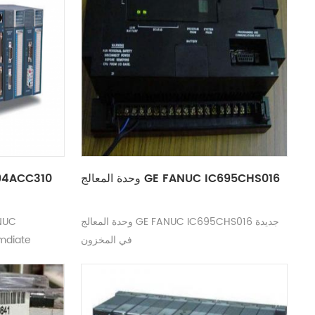
وحدة المعالج GE FANUC IC695CHS016
وحدة واجهة 0
وحدة المعالج GE FANUC IC695CHS016 جديدة
في المخزون
IC694ACC310 وعرض أسع