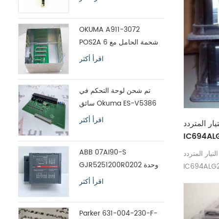
OKUMA A911-3072
POS2A 6 شحمة الحامل مع
اللوحة ES-V5390
اقرأ أكثر
تم شحن لوحة التحكم في
سائق Okuma ES-V5386
بين عشية وضحاها
اقرأ أكثر
لمتردد GE fanuc
IC694AL
ABB 07AI90-S
 المتردد GE fanuc
GJR5251200R0202 وحدة
إدخال تحليل وحدة التحكم
اقرأ أكثر
المتقدمة
Parker 631-004-230-F-