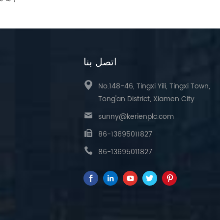
اتصل بنا
No.148-46, Tingxi Yili, Tingxi Town,
Tong'an District, Xiamen City
sunny@kerienplc.com
86-13695011827
86-13695011827