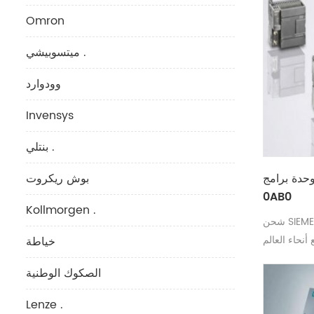
Omron
ميتسوبيشي .
وودوارد
Invensys
بنتلي .
حدة برامج SIEMENS 6ES7138-4CA50-
بوش ريكروت
0AB0
Kollmorgen .
شحن SIEMENS 6ES7138-4CA50-0AB0 إلى
أنحاء العالم
خياطة
الصكوك الوطنية
Lenze .