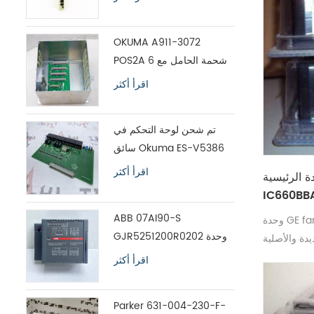
OKUMA A911-3072
POS2A 6 شحمة الحامل مع
اللوحة ES-V5390
اقرأ أكثر
تم شحن لوحة التحكم في
سائق Okuma ES-V5386
بين عشية وضحاها
اقرأ أكثر
الرئيسية GE fanuc
IC660BB
ABB 07AI90-S
وحدة GE fanuc IC660BBA104K الرئيسية
GJR5251200R0202 وحدة
يدة والأصلية
إدخال تحليل وحدة التحكم
اقرأ أكثر
المتقدمة
Parker 631-004-230-F-