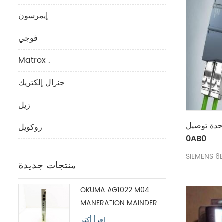
إيمرسون
فوجي
Matrox .
جنرال إلكتريك
زيل
 توصيل SIEMENS 6ES7134-4LB02-
روكويل
0AB0
منتجات جديدة
OKUMA AG1022 M04
MANERATION MAINDER
MODULE H1102P-2
اقرأ أكثر