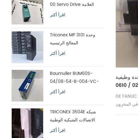
00 Servo Drive العلامة
التجارية الأصلية الجديدة
اقرأ أكثر
Triconex MP 3101 وحدة
المعالج الرئيسية
اقرأ أكثر
Baumuller BUM60S-
وظيفية GE FANUC A20B-9001-
04/08-54-B-004-VC-
0610 / 0
A0-00-1113-00 محرك
اقرأ أكثر
GE FA وحدة
سيرفو
في المخزون
TRICONEX 3504E شبكة
الاتصالات الشبكية الوطنية
الشحن السريع
اقرأ أكثر