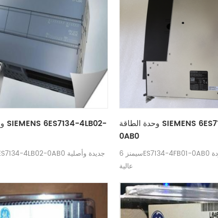
وحدة الطاقة SIEMENS 6ES7134-4FB01-
وحدة
0AB0
سيمنز 6ES7134-4FB01-0AB0 سعر جيد جودة
SIEMENS 6ES7134-4LB02-0AB0 جديدة وأصلية
عالية