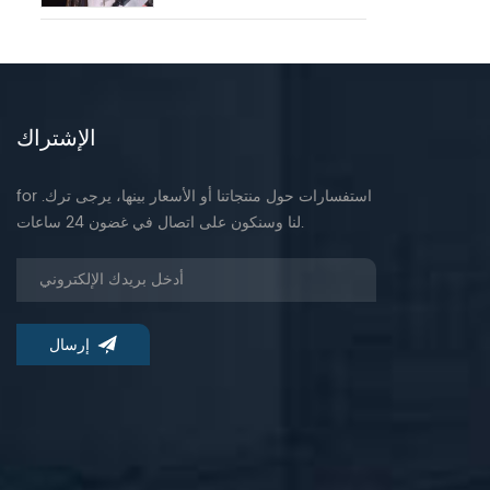
الإشتراك
for .استفسارات حول منتجاتنا أو الأسعار بينها، يرجى ترك
لنا وسنكون على اتصال في غضون 24 ساعات.