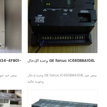
وحدة الإدخال GE fanuc IC660BBA104L
وحدة إدخال GE fanuc IC660BBA104L سعر جيد
وجودة عالية