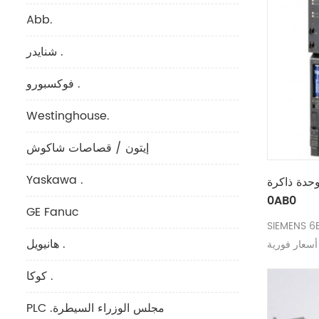
Abb.
شنايدر .
فوكسبورو .
Westinghouse.
إيتون / قصاصات شاكوش
Yaskawa .
حدة ذاكرة SIEMENS 6ES7151-7FA21-
0AB0
GE Fanuc
بأسعار تنافسية
هانيويل .
سعار فورية
كوكا .
PLC .مجلس الوزراء السيطرة