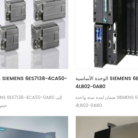
الوحدة الأساسية SIEMENS 6ES7135-
و
4LB02-0AB0
ضمان لمدة سنة واحدة SIEMENS 6ES7135-
4LB02-0AB0
جميع 