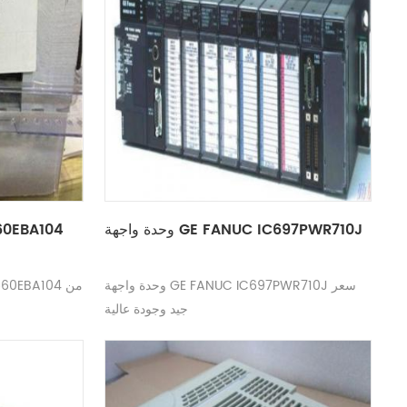
وحدة واجهة GE FANUC IC697PWR710J
وحدة البرامج 
وحدة واجهة GE FANUC IC697PWR710J سعر
جيد وجودة عالية