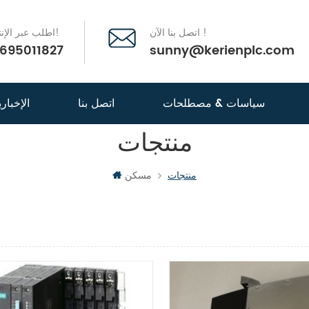
اتصل بنا الآن !
اطلب عبر الإنترنت الآن!
695011827
sunny@kerienplc.com
سياسات & مصطلحات
اتصل بنا
الإخباري
منتجات
PLC
منتجات
مسكن
عرض القائمة
عرض 