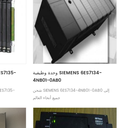
وحدة وظيفية SIEMENS 6ES7134-
4NB01-0AB0
شحن SIEMENS 6ES7134-4NB01-0AB0 إلى
جميع أنحاء العالم