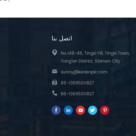
اتصل بنا
No.148-46, Tingxi Yili, Tingxi Town,
Tong'an District, Xiamen City
sunny@kerienplc.com
86-13695011827
86-13695011827