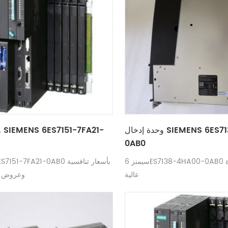
وحدة إدخال SIEMENS 6ES7138-4HA00-
و
0AB0
سيمنز 6ES7138-4HA00-0AB0 سعر جيد جودة
SIEMENS 6ES7151-7FA21-0AB0 
عالية
وعروض أ