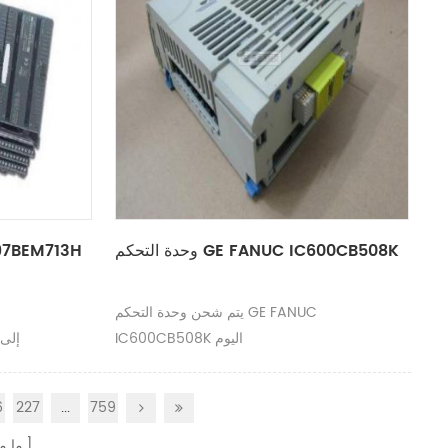
وحدة التحكم GE FANUC IC600CB508K
وحدة عرض 13H
يتم شحن وحدة التحكم GE FANUC
IC600CB508K اليوم
EM713H
6
227
...
759
ما م