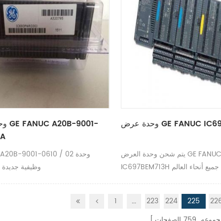
GE FANUC IC697BEM7
وحدة 
2A
يتم شحن وحدة العرض GE FANUC
NUC A20B-9001-0610 / 02
IC697B إلى جميع أنحاء العالم
وظيفية جديدة 
1
...
223
224
225
22
جموعه
759
الصفحات