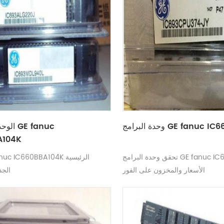
GE fanuc IC660EBA104
الوحدة 
A104K
تحقق وحدة البرامج GE fanuc IC660EBA104 من
الأسعار والمخزون على الفور
الجد